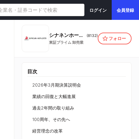
ログイン
会員登録
シナネンホールディングス株式会社
(
8132
)
フォロー
東証プライム
卸売業
目次
2026年3月期決算説明会
業績の回復と大幅進展
過去2年間の取り組み
100周年、その先へ
経営理念の改革