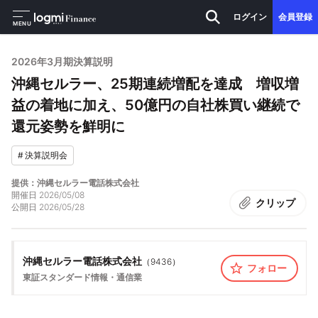
ログイン
会員登録
MENU
2026年3月期決算説明
沖縄セルラー、25期連続増配を達成 増収増
益の着地に加え、50億円の自社株買い継続で
還元姿勢を鮮明に
#
決算説明会
提供：沖縄セルラー電話株式会社
開催日
2026/05/08
クリップ
公開日
2026/05/28
沖縄セルラー電話株式会社
（
9436
）
フォロー
東証スタンダード
情報・通信業