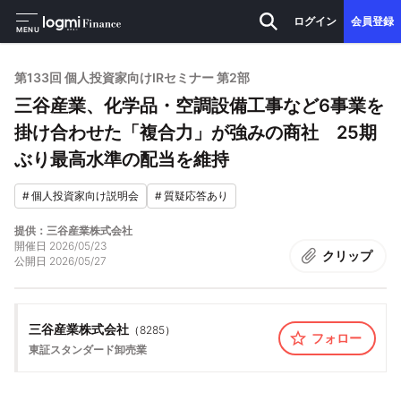
ログイン
会員登録
MENU
第133回 個人投資家向けIRセミナー 第2部
三谷産業、化学品・空調設備工事など6事業を
掛け合わせた「複合力」が強みの商社 25期
ぶり最高水準の配当を維持
#
個人投資家向け説明会
#
質疑応答あり
提供：三谷産業株式会社
開催日
2026/05/23
クリップ
公開日
2026/05/27
三谷産業株式会社
（
8285
）
フォロー
東証スタンダード
卸売業