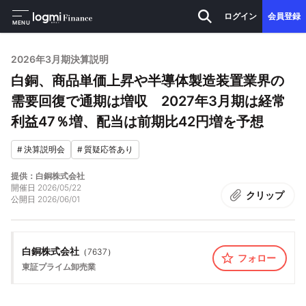
ログイン
会員登録
MENU
2026年3月期決算説明
白銅、商品単価上昇や半導体製造装置業界の
需要回復で通期は増収 2027年3月期は経常
利益47％増、配当は前期比42円増を予想
#
決算説明会
#
質疑応答あり
提供：白銅株式会社
開催日
2026/05/22
クリップ
公開日
2026/06/01
白銅株式会社
（
7637
）
フォロー
東証プライム
卸売業