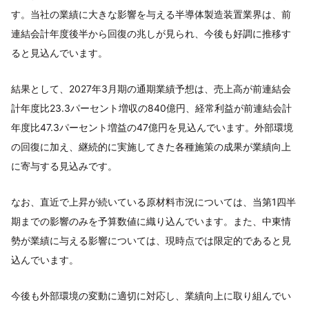
す。当社の業績に大きな影響を与える半導体製造装置業界は、前
連結会計年度後半から回復の兆しが見られ、今後も好調に推移す
ると見込んでいます。
結果として、2027年3月期の通期業績予想は、売上高が前連結会
計年度比23.3パーセント増収の840億円、経常利益が前連結会計
年度比47.3パーセント増益の47億円を見込んでいます。外部環境
の回復に加え、継続的に実施してきた各種施策の成果が業績向上
に寄与する見込みです。
なお、直近で上昇が続いている原材料市況については、当第1四半
期までの影響のみを予算数値に織り込んでいます。また、中東情
勢が業績に与える影響については、現時点では限定的であると見
込んでいます。
今後も外部環境の変動に適切に対応し、業績向上に取り組んでい