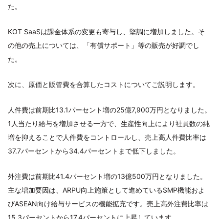
た。
KOT SaaSは課金体系の変更も寄与し、堅調に増加しました。そ
の他の売上については、「有償サポート」等の販売が好調でし
た。
次に、原価と販管費を合算したコストについてご説明します。
人件費は前期比13.1パーセント増の25億7,900万円となりました。
1人当たり給与を増加させる一方で、生産性向上により社員数の純
増を抑えることで人件費をコントロールし、売上高人件費比率は
37.7パーセントから34.4パーセントまで低下しました。
外注費は前期比41.4パーセント増の13億500万円となりました。
主な増加要因は、ARPU向上施策として進めているSMP機能およ
びASEAN向け給与サービスの機能拡充です。売上高外注費比率は
15.3パーセントから17.4パーセントに上昇しています。