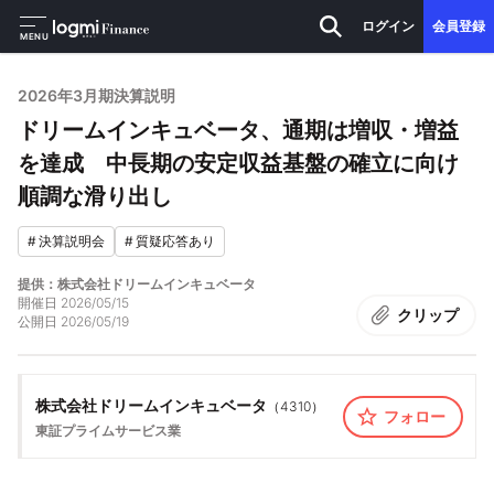
ログイン
会員登録
MENU
2026年3月期決算説明
ドリームインキュベータ、通期は増収・増益
を達成 中長期の安定収益基盤の確立に向け
順調な滑り出し
#
決算説明会
#
質疑応答あり
提供：株式会社ドリームインキュベータ
開催日
2026/05/15
クリップ
公開日
2026/05/19
株式会社ドリームインキュベータ
（
4310
）
フォロー
東証プライム
サービス業