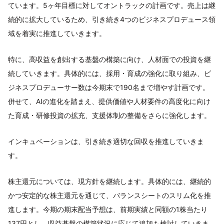
ています。5ヶ年目標に対してオントラックの計画です。売上は継
続的に拡大しているため、引き続き4つのビジネスプロデュース領
域を着実に推進していきます。
特に、高収益を創出する基盤の構築に向け、人材面での投資を継
続していきます。具体的には、採用・育成の強化に取り組み、ビ
ジネスプロデューサー数は今期末で190名まで増やす計画です。
併せて、AIの進化を踏まえ、提供価値や人材要件の高度化に向け
た育成・研修投資の拡充、支援体制の整備をさらに強化します。
インキュベーションは、引き続き適切な回収を推進していきま
す。
株主還元については、現方針を継続します。具体的には、継続的
かつ安定的な株主還元を通じて、バランスシートのスリム化を推
進します。今期の期末配当予想は、前期実績と同額の1株当たり
137円とし、収益基盤の構築状況に応じて追加も検討していきま