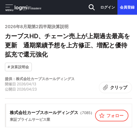
ログイン
会員登録
MENU
2026年8月期第2四半期決算説明
カーブスHD、チェーン売上が上期過去最高を
更新 通期業績予想を上方修正、増配と優待
拡充で還元強化
#
決算説明会
提供：株式会社カーブスホールディングス
開催日
2026/04/13
クリップ
公開日
2026/04/23
株式会社カーブスホールディングス
（
7085
）
フォロー
東証プライム
サービス業