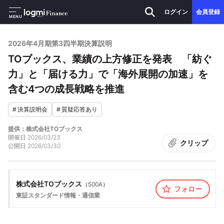
ログイン
会員登録
MENU
2026年4月期第3四半期決算説明
TOブックス、業績の上方修正を発表 「紡ぐ
力」と「届ける力」で「海外展開の加速」を
含む4つの成長戦略を推進
#
決算説明会
#
質疑応答あり
提供：株式会社TOブックス
開催日
2026/03/23
クリップ
公開日
2026/03/30
株式会社TOブックス
（
500A
）
フォロー
東証スタンダード
情報・通信業