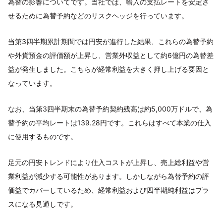
為替の影響についてです。当社では、輸入の支払レートを安定さ
せるために為替予約などのリスクヘッジを行っています。
当第3四半期累計期間では円安が進行した結果、これらの為替予約
や外貨預金の評価額が上昇し、営業外収益として約6億円の為替差
益が発生しました。こちらが経常利益を大きく押し上げる要因と
なっています。
なお、当第3四半期末の為替予約契約残高は約5,000万ドルで、為
替予約の平均レートは139.28円です。これらはすべて本業の仕入
に使用するものです。
足元の円安トレンドにより仕入コストが上昇し、売上総利益や営
業利益が減少する可能性があります。しかしながら為替予約の評
価益でカバーしているため、経常利益および四半期純利益はプラ
スになる見通しです。