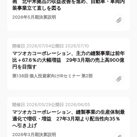
画 北中米拠点の収益改善を進め、自動車・車両内
装事業立て直しを図る
2026年5月期決算説明
開催日
2026/07/04
公開日
2026/07/10
マツオカコーポレーション、主力の縫製事業は前年
比＋67.6％の大幅増益 29年3月期の売上高900億
円を目指す
第138回 個人投資家向けIRセミナー 第2部
開催日
2026/05/29
公開日
2026/06/05
マツオカコーポレーション、縫製事業の生産体制最
適化で増収・増益 27年3月期より配当性向35％
へ引き上げ
2026年3月期決算説明