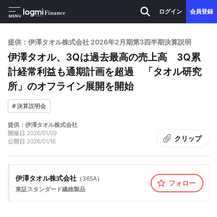
ログイン
会員登録
MENU
提供：伊澤タオル株式会社 2026年2月期第3四半期決算説明
伊澤タオル、3Qは過去最高の売上高 3Q累
計経常利益も通期計画を超過 「タオル研究
所」のオフライン展開を開始
#
決算説明会
提供：伊澤タオル株式会社
開催日
2026/01/09
クリップ
公開日
2026/01/16
伊澤タオル株式会社
（
365A
）
フォロー
東証スタンダード
繊維製品