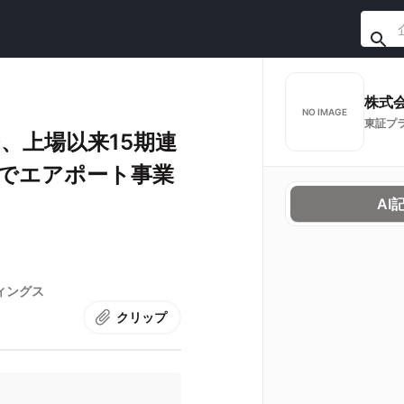
NO IMAGE
東証プ
、上場以来15期連
得でエアポート事業
AI
ィングス
クリップ