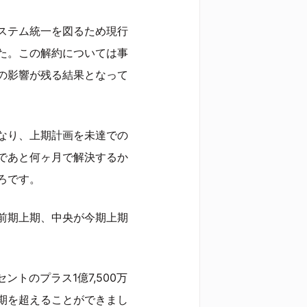
ステム統一を図るため現行
た。この解約については事
の影響が残る結果となって
なり、上期計画を未達での
であと何ヶ月で解決するか
ろです。
前期上期、中央が今期上期
セントのプラス1億7,500万
期を超えることができまし