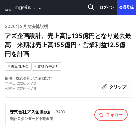
ログイン
会員登録
MENU
2026年2月期決算説明
アズ企画設計、売上高は135億円となり過去最
高 来期は売上高155億円・営業利益12.5億
円を計画
#
決算説明会
#
質疑応答あり
提供：株式会社アズ企画設計
開催日
2026/04/10
クリップ
公開日
2026/04/16
株式会社アズ企画設計
（
3490
）
フォロー
東証スタンダード
不動産業