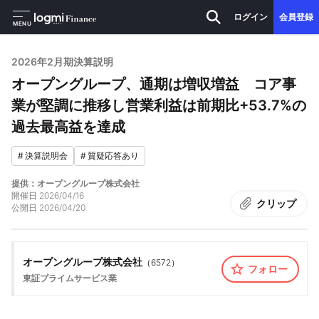
ログイン
会員登録
MENU
2026年2月期決算説明
オープングループ、通期は増収増益 コア事
業が堅調に推移し営業利益は前期比+53.7%の
過去最高益を達成
#
決算説明会
#
質疑応答あり
提供：オープングループ株式会社
開催日
2026/04/16
クリップ
公開日
2026/04/20
オープングループ株式会社
（
6572
）
フォロー
東証プライム
サービス業