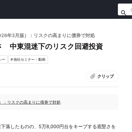
026年3月版）：リスクの高まりに債券で対処
さ 中東混迷下のリスク回避投資
シー
#
他社セミナー・動画
クリップ
版）：リスクの高まりに債券で対処
超下落したものの、5万8,000円台をキープする底堅さを