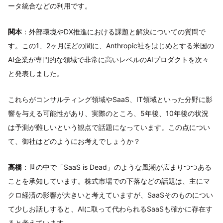
ータ統合などの利用です。
関本
：外部環境やDX推進における課題と解決についての質問で
す。この1、2ヶ月ほどの間に、Anthropic社をはじめとする米国の
AI企業が専門的な領域で非常に高いレベルのAIプロダクトを次々
と発表しました。
これらがコンサルティング領域やSaaS、IT領域といった分野に影
響を与える可能性があり、実際のところ、5年後、10年後の状況
は予測が難しいという観点で話題になっています。この点につい
て、御社はどのようにお考えでしょうか？
高橋
：世の中で「SaaS is Dead」のような風潮が広まりつつある
ことを承知しています。株式市場での下落などの話題は、主にマ
クロ経済の影響が大きいと考えていますが、SaaSそのものについ
て少しお話しすると、AIに取って代わられるSaaSも確かに存在す
ると考えています。