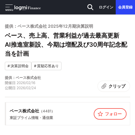
ログイン
会員登録
MENU
提供：ベース株式会社 2025年12月期決算説明
ベース、売上高、営業利益が過去最高更新
AI推進室新設、今期は増配及び30周年記念配
当を計画
#
決算説明会
#
質疑応答あり
提供：ベース株式会社
開催日
2026/02/16
クリップ
公開日
2026/02/24
ベース株式会社
（
4481
）
フォロー
東証プライム
情報・通信業