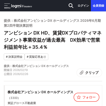
ログイン
会員登録
MENU
提供：株式会社アンビション DX ホールディングス 2026年6月期
第2四半期決算説明
アンビション DX HD、賃貸DXプロパティマネ
ジメント事業収益が過去最高 DX効果で営業
利益前年比＋35.4％
#
決算説明会
#
質疑応答あり
提供：株式会社アンビション DX ホールディングス
開催日
2026/02/19
クリップ
公開日
2026/02/26
株式会社アンビション DX ホールディングス
フォロー
（
3300
）
東証グロース
不動産業