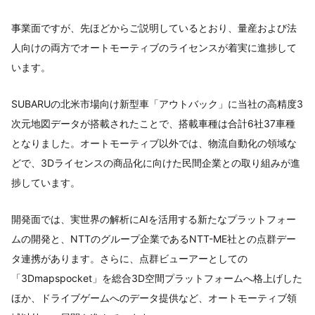
事業面ですが、先ほどからご説明しているとおり、量産および法
人向けの両方でオートモーティブのライセンスが着実に進捗して
います。
SUBARUの北米市場向け新型車「アウトバック」に当社の高精度3
次元地図データが搭載されたことで、搭載車種は合計6社37車種
となりました。オートモーティブ以外では、物流自動化の領域な
どで、3Dライセンスの商品化に向けた民間企業との取り組みが進
捗しています。
開発面では、実世界の解析にAIを活用する新たなプラットフォー
ムの開発と、NTTのグループ企業であるNTT-ME社との点群デー
タ連携があります。さらに、点群ビューアーとしての
「3Dmapspocket」を総合3D空間プラットフォームへ格上げした
ほか、ドライブゲームへのデータ提供など、オートモーティブ領