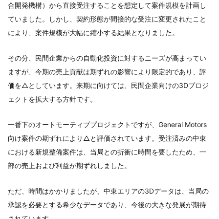
合開発機構）から直接受注することを想定して案件規模を計画し
ていました。しかし、契約形態が間接的な受注に変更されたこと
により、案件規模が大幅に縮小する結果となりました。
その分、民間企業からの自動化投資に対するニーズが高まってい
ますが、今期の売上貢献は期ずれの影響により限定的であり、評
価を△としています。来期に向けては、民間企業向けの3Dプロジ
ェクトを拡大する方針です。
一番下のオートモーティブプロジェクトですが、General Motors
向け案件の期ずれにより△と評価されています。受注済みの中東
における新規整備案件は、当局との折衝に時間を要したため、一
部の売上および利益が期ずれしました。
ただ、時間はかかりましたが、中東エリアの3Dデータは、当局の
承認を必要とする希少なデータであり、今後の大きな発展が期待
されています。