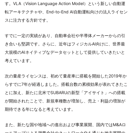
す。VLA（Vision Language Action Model）という新しい自動運
転アーキテクチャや、End-to-End AI自動運転向けの法人ライセン
スに注力する方針です。
すでに一定の実績があり、自動車会社や半導体メーカーからの引
き合いも堅調です。さらに、近年はフィジカルAI向けに、世界最
大規模のAIネイティブなデータセットとして提供していきたいと
考えています。
次の量産ライセンスは、初めて量産車に搭載を開始した2019年か
らすでに7年が経過しました。搭載台数の累積効果が表れてきたこ
とに加え、新たに北米でSUBARUの新型「アイサイト」への搭載
が開始されたことで、新規車種数が増加し、売上・利益の増加が
期待できる年になると考えています。
また、新たな国や地域への進出および事業展開、国内ではM&Aロ
ールアップによる測量会社のネットワーク化を通じた地方展開の