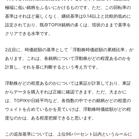
極端に低い銘柄をふるいにかけるものです。ただ、この回転率の
基準はそれほど厳しくなく、継続基準は0.14以上と比較的低めに
設定されており、既存TOPIX銘柄の多くは、現状のままで基準を
クリアできる水準です。
2点目に、時価総額の基準として「浮動株時価総額の累積比率」が
あります。これは、各銘柄について浮動株がどの程度あるのかを
計算し、それを基に判断するという考え方です。
浮動株がどの程度あるのかについては東証が計算しており、東証
からデータを購入すれば正確に確認できます。ただ、大まかに
は、TOPIXや日経平均など、各指数の中でその銘柄がどの程度の
ウェイトを占めているかを見ていけば、浮動株時価総額がどの程
度なのかは、ある程度把握できると思います。
この追加基準については、上位96パーセント以内というルールに