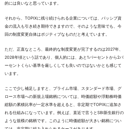
的には良いなと思っています。
それから、TOPIXに残り続けられる企業については、パッシブ資
金の流入も引き続き期待できますので、そのような意味でも、今
回の制度変更自体はポジティブなものだと考えています。
ただ、正直なところ、最終的な制度変更が完了するのは2027年、
2028年頃という話であり、個人的には、あと1パーセントから2パ
ーセントくらい基準を厳しくしても良いのではないかとも感じて
います。
ここで少し補足しますと、プライム市場、スタンダード市場、グ
ロース市場への新規上場銘柄については、時価総額や浮動株時価
総額の累積比率が一定水準を超えると、非定期でTOPIXに追加さ
れる仕組みになっています。例えば、直近で言うとSBI新生銀行の
ような規模の銘柄です。このように時価総額が大きい銘柄につい
ては、非定期に組み入れられるケースがあります。