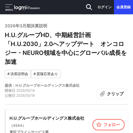
ログイン
会員登録
MENU
2026年3月期決算説明
H.U.グループHD、中期経営計画
「H.U.2030」2.0へアップデート オンコロ
ジー・NEURO領域を中心にグローバル成長を
加速
#
決算説明会
#
質疑応答あり
提供：H.U.グループホールディングス株式会社
開催日
2026/05/14
クリップ
公開日
2026/05/19
H.U.グループホールディングス株式会社
フォロー
（
4544
）
東証プライム
サービス業