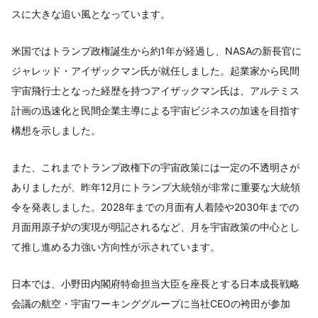
スに大きな追い風となっています。
米国ではトランプ政権誕生から約1年が経過し、NASAの新長官に
ジャレッド・アイザックマン氏が就任しました。起業家から民間
宇宙飛行士となった経歴を持つアイザックマン氏は、アルテミス
計画の迅速化と民間企業主導による宇宙ビジネスの加速を目指す
構想を示しました。
また、これまでトランプ政権下の宇宙政策には一定の不透明さが
ありましたが、昨年12月にトランプ大統領が非常に重要な大統領
令を発表しました。2028年までの月面有人着陸や2030年までの
月面用原子炉の実現が明記されるなど、月を宇宙政策の中心とし
て推し進める力強い方向性が示されています。
日本では、小野田内閣府特命担当大臣を座長とする日本成長戦略
会議の航空・宇宙ワーキンググループに当社CEOの袴田が参加