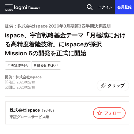
ログイン
会員登録
MENU
提供：株式会社ispace 2026年3月期第3四半期決算説明
ispace、宇宙戦略基金テーマ「月極域におけ
る高精度着陸技術」にispaceが採択
Mission 6の開発を正式に開始
#
決算説明会
#
質疑応答あり
提供：株式会社ispace
開催日
2026/02/10
クリップ
公開日
2026/02/16
株式会社ispace
（
9348
）
フォロー
東証グロース
サービス業