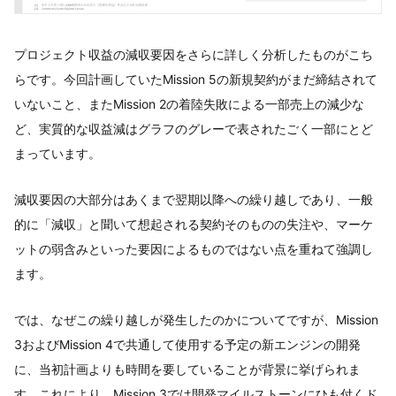
プロジェクト収益の減収要因をさらに詳しく分析したものがこち
らです。今回計画していたMission 5の新規契約がまだ締結されて
いないこと、またMission 2の着陸失敗による一部売上の減少な
ど、実質的な収益減はグラフのグレーで表されたごく一部にとど
まっています。
減収要因の大部分はあくまで翌期以降への繰り越しであり、一般
的に「減収」と聞いて想起される契約そのものの失注や、マーケ
ットの弱含みといった要因によるものではない点を重ねて強調し
ます。
では、なぜこの繰り越しが発生したのかについてですが、Mission
3およびMission 4で共通して使用する予定の新エンジンの開発
に、当初計画よりも時間を要していることが背景に挙げられま
す。これにより、Mission 3では開発マイルストーンにひも付くド