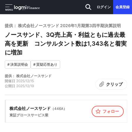
ログイン
会員登録
MENU
提供： 株式会社ノースサンド 2026年1月期第3四半期決算説明
ノースサンド、3Q売上高・利益ともに過去最
高を更新 コンサルタント数は1,343名と着実
に増加
#
決算説明会
#
質疑応答あり
提供： 株式会社ノースサンド
開催日
2025/12/15
クリップ
公開日
2025/12/19
株式会社ノースサンド
（
446A
）
フォロー
東証グロース
サービス業