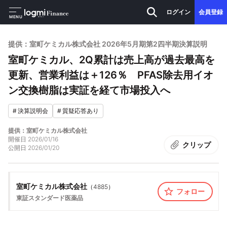
ログイン
会員登録
MENU
提供：室町ケミカル株式会社 2026年5月期第2四半期決算説明
室町ケミカル、2Q累計は売上高が過去最高を
更新、営業利益は＋126％ PFAS除去用イオ
ン交換樹脂は実証を経て市場投入へ
#
決算説明会
#
質疑応答あり
提供：室町ケミカル株式会社
開催日
2026/01/16
クリップ
公開日
2026/01/20
室町ケミカル株式会社
（
4885
）
フォロー
東証スタンダード
医薬品