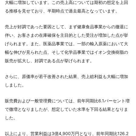
大幅に増加しています。この売上高については期初の想定を上回
る推移を見せており、半期時点で過去最高となっています。
売上が好調であった要因として、まず健康食品事業からの撤退に
伴い、お客さまの在庫確保を主目的とした受注が増加した点が挙
げられます。また、医薬品事業では、一部の輸入原薬において大
幅な伸びが見られた点、そして化学品事業ではイオン交換樹脂の
販売が拡大し、好調である点が挙げられます。
さらに、原価率が若干改善された結果、売上総利益も大幅に増加
しました。
販売費および一般管理費については、前年同期比6.1パーセント増
で微増となりましたが、想定していた水準を下回る結果となりま
した。
以上により、営業利益は3億4,900万円となり、前年同期比126.2