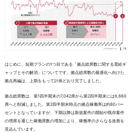
はじめに、短期プランの1つ目である「拠点総席数に関する需給ギ
ャップとその解消」についてです。拠点総席数の最適化へ向けた
拠点再編は、上期をもって計画どおり完了しました。
拠点総席数は、第1四半期末の7,042席から第2四半期末には6,660
席へと削減しました。第2四半期末時点の拠点稼働率は約80パー
セントとなっていますが、下期以降は新規案件の開始や既存案件
の増席を通じた稼働席数の増加により、稼働率のさらなる改善を
見込んでいます。