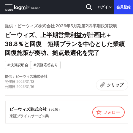
ログイン
会員登録
MENU
提供：ビーウィズ株式会社 2026年5月期第2四半期決算説明
ビーウィズ、上半期営業利益が計画比＋
38.8％と回復 短期プランを中心とした業績
回復施策が奏功、拠点最適化を完了
#
決算説明会
#
質疑応答あり
提供：ビーウィズ株式会社
開催日
2026/01/13
クリップ
公開日
2026/01/16
ビーウィズ株式会社
（
9216
）
フォロー
東証プライム
サービス業