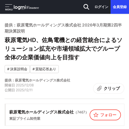
ログイン
会員登録
MENU
提供：萩原電気ホールディングス株式会社 2026年3月期第2四半
期決算説明
萩原電気HD、佐鳥電機との経営統合によるソ
リューション拡充や市場領域拡大でグループ
全体の企業価値向上を目指す
#
決算説明会
#
質疑応答あり
提供：萩原電気ホールディングス株式会社
開催日
2025/12/08
クリップ
公開日
2025/12/11
萩原電気ホールディングス株式会社
（
7467
）
フォロー
東証プライム
卸売業