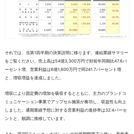
それでは、当第1四半期の決算説明に移ります。連結業績サマリー
をご覧ください。売上高は54億3,300万円で対前年同期比47.6パ
ーセント増、営業利益は6億1,600万円で同241.7パーセント増
と、増収増益を達成しました。
増収により固定費の増加を吸収するとともに、主力のブランドコ
ミュニケーション事業でアップセル施策が奏功し、収益性も向上
しました。通期業績予想に対する営業利益の進捗率は32.4パーセ
ントと、順調に推移しています。
また、第7回ストック・オプションの行使期間満了に伴い、新株予