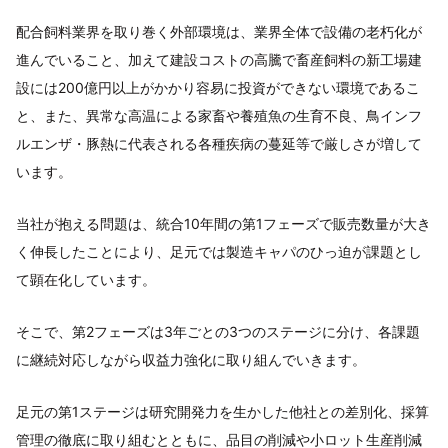
配合飼料業界を取り巻く外部環境は、業界全体で設備の老朽化が
進んでいること、加えて建設コストの高騰で畜産飼料の新工場建
設には200億円以上がかかり容易に投資ができない環境であるこ
と、また、異常な高温による家畜や養殖魚の生育不良、鳥インフ
ルエンザ・豚熱に代表される各種疾病の蔓延等で厳しさが増して
います。
当社が抱える問題は、統合10年間の第1フェーズで販売数量が大き
く伸長したことにより、足元では製造キャパのひっ迫が課題とし
て顕在化しています。
そこで、第2フェーズは3年ごとの3つのステージに分け、各課題
に継続対応しながら収益力強化に取り組んでいきます。
足元の第1ステージは研究開発力を生かした他社との差別化、採算
管理の徹底に取り組むとともに、品目の削減や小ロット生産削減