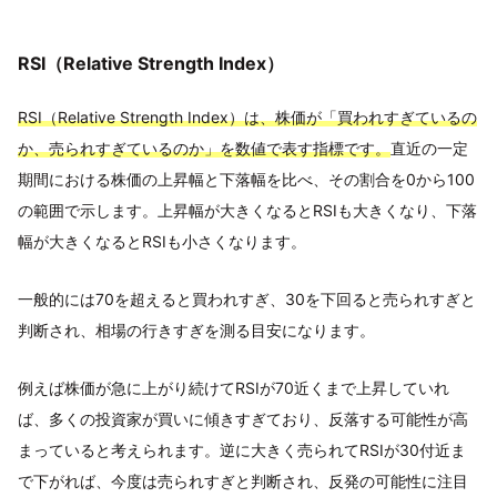
RSI（Relative Strength Index）
RSI（Relative Strength Index）は、株価が「買われすぎているの
か、売られすぎているのか」を数値で表す指標です。
直近の一定
期間における株価の上昇幅と下落幅を比べ、その割合を0から100
の範囲で示します。上昇幅が大きくなるとRSIも大きくなり、下落
幅が大きくなるとRSIも小さくなります。
一般的には70を超えると買われすぎ、30を下回ると売られすぎと
判断され、相場の行きすぎを測る目安になります。
例えば株価が急に上がり続けてRSIが70近くまで上昇していれ
ば、多くの投資家が買いに傾きすぎており、反落する可能性が高
まっていると考えられます。逆に大きく売られてRSIが30付近ま
で下がれば、今度は売られすぎと判断され、反発の可能性に注目