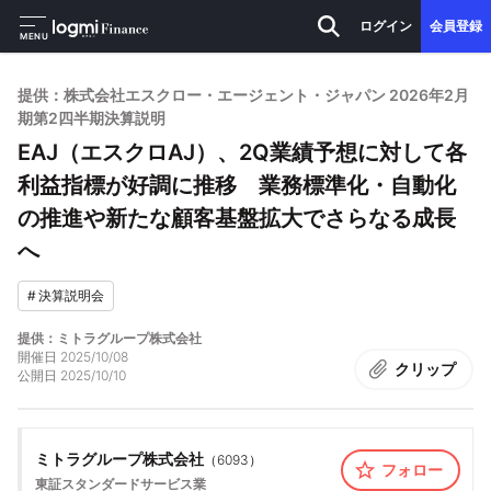
ログイン
会員登録
MENU
提供：株式会社エスクロー・エージェント・ジャパン 2026年2月
期第2四半期決算説明
EAJ（エスクロAJ）、2Q業績予想に対して各
利益指標が好調に推移 業務標準化・自動化
の推進や新たな顧客基盤拡大でさらなる成長
へ
#
決算説明会
提供：ミトラグループ株式会社
開催日
2025/10/08
クリップ
公開日
2025/10/10
ミトラグループ株式会社
（
6093
）
フォロー
東証スタンダード
サービス業