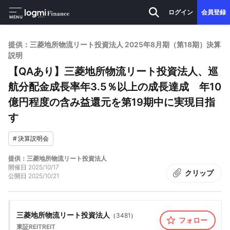
ログイン
会員登録
MENU
提供：三菱地所物流リート投資法人 2025年8月期（第18期）決算
説明
【QAあり】三菱地所物流リート投資法人、巡
航分配金成長率年3.5％以上の成長達成 年10
億円程度の含み益還元を第19期中に実現目指
す
#
決算説明会
提供：三菱地所物流リート投資法人
開催日
2025/10/17
クリップ
公開日
2025/10/21
三菱地所物流リート投資法人
（
3481
）
フォロー
東証REIT
REIT