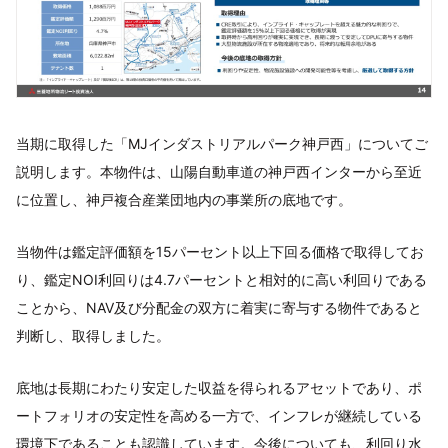
当期に取得した「MJインダストリアルパーク神戸西」についてご
説明します。本物件は、山陽自動車道の神戸西インターから至近
に位置し、神戸複合産業団地内の事業所の底地です。
当物件は鑑定評価額を15パーセント以上下回る価格で取得してお
り、鑑定NOI利回りは4.7パーセントと相対的に高い利回りである
ことから、NAV及び分配金の双方に着実に寄与する物件であると
判断し、取得しました。
底地は長期にわたり安定した収益を得られるアセットであり、ポ
ートフォリオの安定性を高める一方で、インフレが継続している
環境下であることも認識しています。今後についても、利回り水