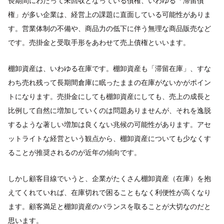
長期間にわたって未回収となっている債権、いわゆる「滞留債
権」が多い企業は、経営上の課題に直面している可能性がありま
す。営業体制の不備や、商品力の低下に伴う無理な商品販売など
です。売掛金と受取手形をあわせて売上債権といいます。
棚卸資産は、いわゆる在庫です。棚卸資産も「滞留在庫」、すな
わち売れ残って長期間倉庫に眠ったままの在庫がないかがポイン
トになります。売掛金にしても棚卸資産にしても、売上の成長と
比例して自然に増加していくのは問題ありませんが、それを逸脱
するような著しい増加は良くない兆候の可能性があります。アセ
ットライトな経営という観点から、棚卸資産についても少なくす
ることが推奨されるのが近年の傾向です。
しかし顧客目線でいうと、企業がたくさん棚卸資産（在庫）を抱
えてくれていれば、在庫切れで困ることもなく利便性が高くなり
ます。顧客満足と棚卸資産のバランスを取ることが大切なのだと
思います。