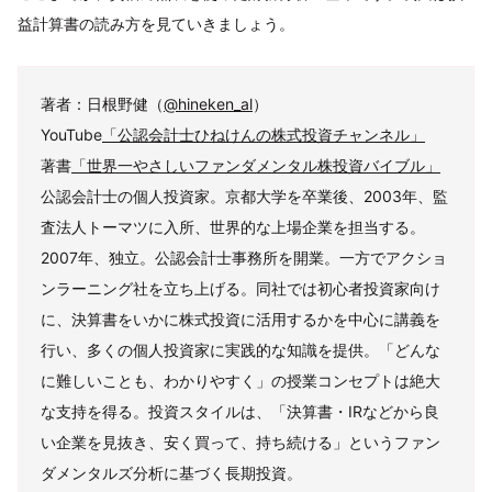
益計算書の読み方を見ていきましょう。
著者：日根野健（
@hineken_al
）
YouTube
「公認会計士ひねけんの株式投資チャンネル」
著書
「世界一やさしいファンダメンタル株投資バイブル」
公認会計士の個人投資家。京都大学を卒業後、2003年、監
査法人トーマツに入所、世界的な上場企業を担当する。
2007年、独立。公認会計士事務所を開業。一方でアクショ
ンラーニング社を立ち上げる。同社では初心者投資家向け
に、決算書をいかに株式投資に活用するかを中心に講義を
行い、多くの個人投資家に実践的な知識を提供。「どんな
に難しいことも、わかりやすく」の授業コンセプトは絶大
な支持を得る。投資スタイルは、「決算書・IRなどから良
い企業を見抜き、安く買って、持ち続ける」というファン
ダメンタルズ分析に基づく長期投資。