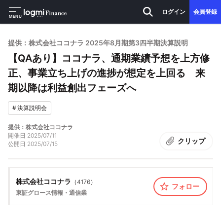
ログイン
会員登録
MENU
提供：株式会社ココナラ 2025年8月期第3四半期決算説明
【QAあり】ココナラ、通期業績予想を上方修
正、事業立ち上げの進捗が想定を上回る 来
期以降は利益創出フェーズへ
#
決算説明会
提供：株式会社ココナラ
開催日
2025/07/11
クリップ
公開日
2025/07/15
株式会社ココナラ
（
4176
）
フォロー
東証グロース
情報・通信業