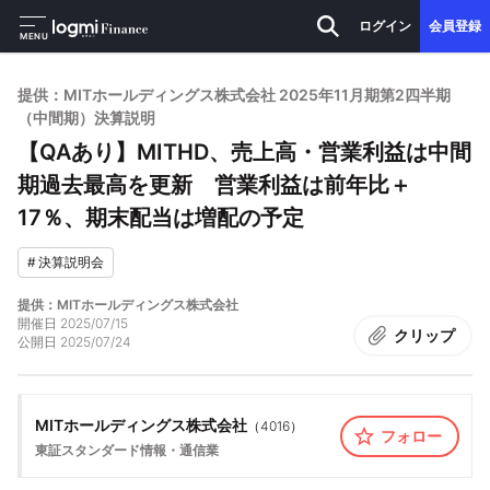
ログイン
会員登録
MENU
提供：MITホールディングス株式会社 2025年11月期第2四半期
（中間期）決算説明
【QAあり】MITHD、売上高・営業利益は中間
期過去最高を更新 営業利益は前年比＋
17％、期末配当は増配の予定
#
決算説明会
提供：MITホールディングス株式会社
開催日
2025/07/15
クリップ
公開日
2025/07/24
MITホールディングス株式会社
（
4016
）
フォロー
東証スタンダード
情報・通信業