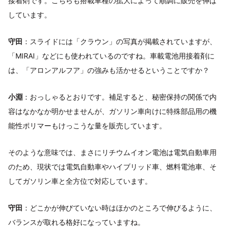
接着剤です。こちらも搭載車種の拡大によって順調に販売を伸ば
しています。
守田
：スライドには「クラウン」の写真が掲載されていますが、
「MIRAI」などにも使われているのですね。車載電池用接着剤に
は、「アロンアルフア」の強みも活かせるということですか？
小淵
：おっしゃるとおりです。補足すると、秘密保持の関係で内
容はなかなか明かせませんが、ガソリン車向けに特殊部品用の機
能性ポリマーもけっこうな量を販売しています。
そのような意味では、まさにリチウムイオン電池は電気自動車用
のため、現状では電気自動車やハイブリッド車、燃料電池車、そ
してガソリン車と全方位で対応しています。
守田
：どこかが伸びていない時はほかのところで伸びるように、
バランスが取れる格好になっていますね。