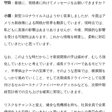
守田
：最後に、視聴者に向けてメッセージをお願いできますか？
小淵
：新型コロナウイルスはようやく収束しましたが、今度はア
メリカ新政権による関税が世界を翻弄しています。現時点では、
私どもに直接の影響はあまりありませんが、今後、間接的な影響
を受ける可能性はあります。これから情報を精査し、柔軟に対応
していきたいと思っています。
なお、このような時だからこそ新規開発の手は緩めず、むしろ強
化していきたいと考えています。成長ドライバーであるモビリテ
ィ、半導体はテーマの宝庫です。そのような意味では、横展開を
しっかり進めていくこと、そして次期成長ドライバーとして位置
付けるセルロースナノファイバーやメディカルなども、次期中期
経営計画での立ち上げを確実に実現していきます。
リスクをチャンスと捉え、健全な危機感を持ち、社員全員で企業
価値向上を目指していきたいと思います。これからの東亞合成に