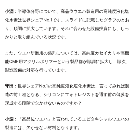
小淵
：半導体分野について、高品位ウエハ製造用の高純度液化塩
化水素は世界シェアNo.1です。スライドに記載したグラフのとお
り、順調に拡大しています。それに合わせた設備投資にも、しっ
かりと取り組んでいる状況です。
また、ウエハ研磨用の薬剤については、高純度カセイカリや高機
能CMP用アクリルポリマーという製品群が順調に拡大し、順次、
製造設備の対応を行っています。
守田
：世界シェアNo.1の高純度液化塩化水素は、言ってみれば製
造の前工程となる、シリコンにフォトレジストを通す前の薄膜を
形成する段階で欠かせないものですか？
小淵
：「高品位ウエハ」と言われているエピタキシャルウエハの
製造には、欠かせない材料となります。