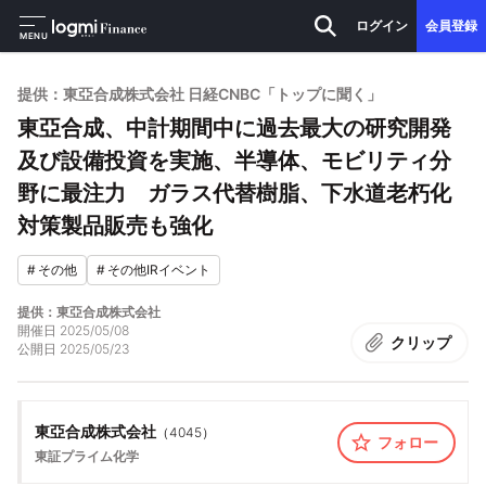
ログイン
会員登録
MENU
提供：東亞合成株式会社 日経CNBC「トップに聞く」
東亞合成、中計期間中に過去最大の研究開発
及び設備投資を実施、半導体、モビリティ分
野に最注力 ガラス代替樹脂、下水道老朽化
対策製品販売も強化
#
その他
#
その他IRイベント
提供：東亞合成株式会社
開催日
2025/05/08
クリップ
公開日
2025/05/23
東亞合成株式会社
（
4045
）
フォロー
東証プライム
化学