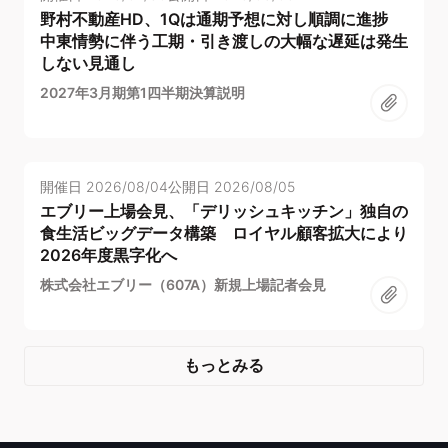
野村不動産HD、1Qは通期予想に対し順調に進捗
中東情勢に伴う工期・引き渡しの大幅な遅延は発生
しない見通し
2027年3月期第1四半期決算説明
開催日
2026/08/04
公開日
2026/08/05
エブリー上場会見、「デリッシュキッチン」独自の
食生活ビッグデータ構築 ロイヤル顧客拡大により
2026年度黒字化へ
株式会社エブリー（607A）新規上場記者会見
もっとみる