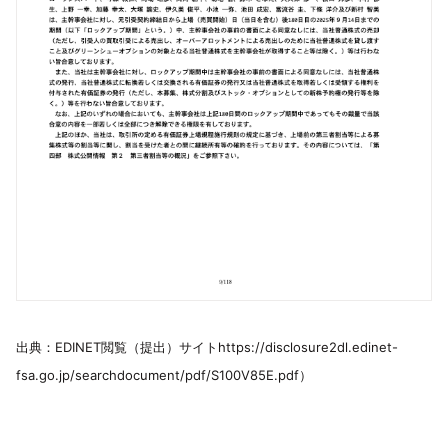
出典：EDINET閲覧（提出）サイトhttps://disclosure2dl.edinet-
fsa.go.jp/searchdocument/pdf/S100V85E.pdf）