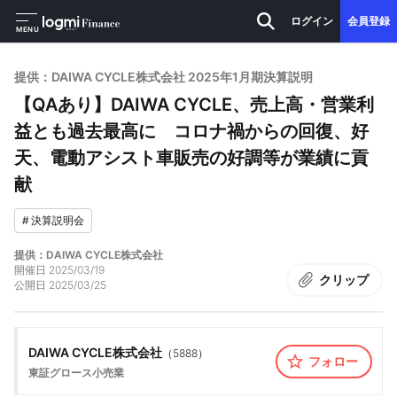
ログイン
会員登録
MENU
提供：DAIWA CYCLE株式会社 2025年1月期決算説明
【QAあり】DAIWA CYCLE、売上高・営業利
益とも過去最高に コロナ禍からの回復、好
天、電動アシスト車販売の好調等が業績に貢
献
#
決算説明会
提供：DAIWA CYCLE株式会社
開催日
2025/03/19
クリップ
公開日
2025/03/25
DAIWA CYCLE株式会社
（
5888
）
フォロー
東証グロース
小売業