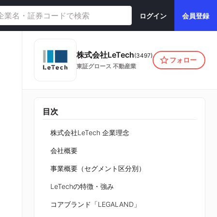
ログイン
会員登録
株式会社LeTech
(
3497
)
フォロー
東証グロース
不動産業
目次
株式会社LeTech 企業理念
会社概要
事業概要（セグメント区分別）
LeTechの特徴・強み
コアブランド「LEGALAND」