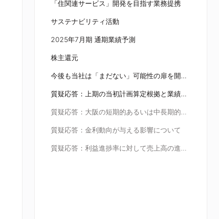
「住関連サービス」開発を目指す業務提携
サステナビリティ活動
2025年7月期 通期業績予測
株主還元
今後も当社は「まだない」可能性の扉を開き続け、全役職員一丸となり全てのステークホルダーを幸せでみたす企業として走り続けます
質疑応答：上期の当初計画算定根拠と業績の振り返りについて
質疑応答：大阪の短期的あるいは中長期的変化の見通しについて
質疑応答：金利動向が与える影響について
質疑応答：利益進捗率に対して売上高の進捗が遅れている理由について