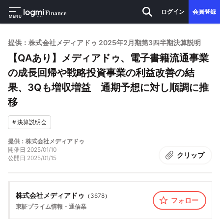
ログイン
会員登録
MENU
提供：株式会社メディアドゥ 2025年2月期第3四半期決算説明
【QAあり】メディアドゥ、電子書籍流通事業
の成長回帰や戦略投資事業の利益改善の結
果、3Qも増収増益 通期予想に対し順調に推
移
#
決算説明会
提供：株式会社メディアドゥ
開催日
2025/01/10
クリップ
公開日
2025/01/15
株式会社メディアドゥ
（
3678
）
フォロー
東証プライム
情報・通信業