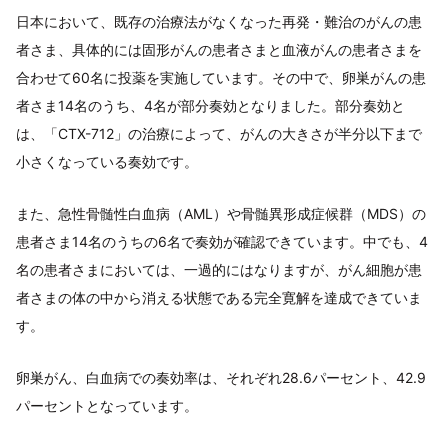
日本において、既存の治療法がなくなった再発・難治のがんの患
者さま、具体的には固形がんの患者さまと血液がんの患者さまを
合わせて60名に投薬を実施しています。その中で、卵巣がんの患
者さま14名のうち、4名が部分奏効となりました。部分奏効と
は、「CTX-712」の治療によって、がんの大きさが半分以下まで
小さくなっている奏効です。
また、急性骨髄性白血病（AML）や骨髄異形成症候群（MDS）の
患者さま14名のうちの6名で奏効が確認できています。中でも、4
名の患者さまにおいては、一過的にはなりますが、がん細胞が患
者さまの体の中から消える状態である完全寛解を達成できていま
す。
卵巣がん、白血病での奏効率は、それぞれ28.6パーセント、42.9
パーセントとなっています。