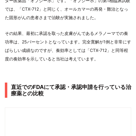
ター医薬品「オプジーボ」です。「オプジーボ」の第1相臨床試験
では、「CTX-712」と同じく、オールカマーの再発・難治となっ
た固形がんの患者さまで治験が実施されました。
その結果、最初に承認を取った皮膚がんであるメラノーマでの奏
功率は、25パーセントとなっています。完全寛解が1例と非常にす
ばらしい成績なのですが、奏効率としては「CTX-712」と同等程
度の奏効率を示していると当社は考えています。
直近でのFDAにて承認・承認申請を行っている治
療薬との比較