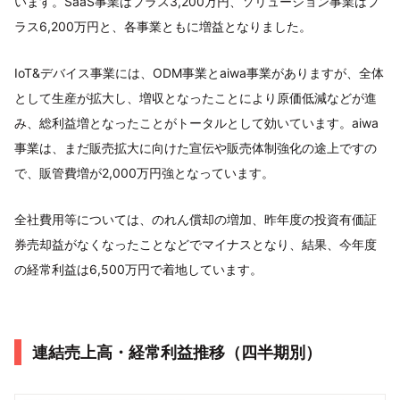
います。SaaS事業はプラス3,200万円、ソリューション事業はプ
ラス6,200万円と、各事業ともに増益となりました。
IoT&デバイス事業には、ODM事業とaiwa事業がありますが、全体
として生産が拡大し、増収となったことにより原価低減などが進
み、総利益増となったことがトータルとして効いています。aiwa
事業は、まだ販売拡大に向けた宣伝や販売体制強化の途上ですの
で、販管費増が2,000万円強となっています。
全社費用等については、のれん償却の増加、昨年度の投資有価証
券売却益がなくなったことなどでマイナスとなり、結果、今年度
の経常利益は6,500万円で着地しています。
連結売上高・経常利益推移（四半期別）