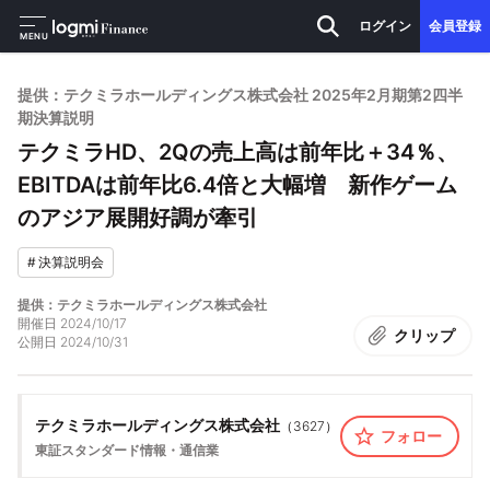
ログイン
会員登録
MENU
提供：テクミラホールディングス株式会社 2025年2月期第2四半
期決算説明
テクミラHD、2Qの売上高は前年比＋34％、
EBITDAは前年比6.4倍と大幅増 新作ゲーム
のアジア展開好調が牽引
#
決算説明会
提供：テクミラホールディングス株式会社
開催日
2024/10/17
クリップ
公開日
2024/10/31
テクミラホールディングス株式会社
（
3627
）
フォロー
東証スタンダード
情報・通信業