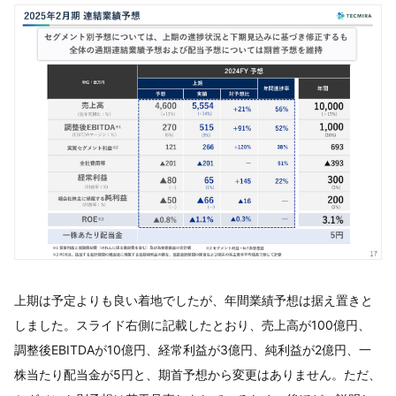
上期は予定よりも良い着地でしたが、年間業績予想は据え置きと
しました。スライド右側に記載したとおり、売上高が100億円、
調整後EBITDAが10億円、経常利益が3億円、純利益が2億円、一
株当たり配当金が5円と、期首予想から変更はありません。ただ、