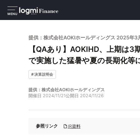
MENU
提供：株式会社AOKIホールディングス 2025年
【QAあり】AOKIHD、上期は
で実施した猛暑や夏の長期化等
#
決算説明会
提供：株式会社AOKIホールディングス
開催日
2024/11/21
公開日
2024/11/26
参照リンク
IR資料