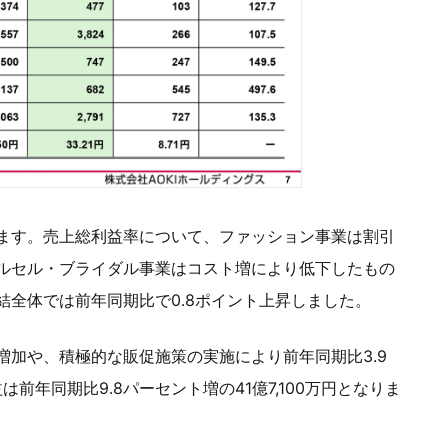
ます。売上総利益率について、ファッション事業は割引
ルセル・ブライダル事業はコスト増により低下したもの
全体では前年同期比で0.8ポイント上昇しました。
加や、積極的な販促施策の実施により前年同期比3.9
は前年同期比9.8パーセント増の41億7,100万円となりま