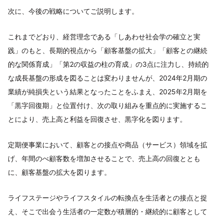
次に、今後の戦略についてご説明します。
これまでどおり、経営理念である「しあわせ社会学の確立と実
践」のもと、長期的視点から「顧客基盤の拡大」「顧客との継続
的な関係育成」「第2の収益の柱の育成」の3点に注力し、持続的
な成長基盤の形成を図ることは変わりませんが、2024年2月期の
業績が純損失という結果となったことをふまえ、2025年2月期を
「黒字回復期」と位置付け、次の取り組みを重点的に実施するこ
とにより、売上高と利益を回復させ、黒字化を図ります。
定期便事業において、顧客との接点や商品（サービス）領域を拡
げ、年間のべ顧客数を増加させることで、売上高の回復ととも
に、顧客基盤の拡大を図ります。
ライフステージやライフスタイルの転換点を生活者との接点と捉
え、そこで出会う生活者の一定数が積層的・継続的に顧客として