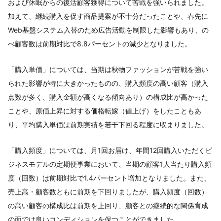
および休眠からの復活顧客獲得について苦戦を強いられました。
加えて、継続購入を促す商品提案が不十分だったことや、春先に
Web基盤システム入替のため広告活動を制限した影響もあり、の
べ顧客数は前期対比で8.8パーセントの減少となりました。
「購入単価」については、当期は秋物ファッションが苦戦を強い
られた影響が特に大きかったものの、購入頻度の高い顧客（購入
点数が多く、購入金額が高くなる傾向あり）の構成比が高かった
ことや、原価上昇に対する価格転嫁（値上げ）をしたこともあ
り、平均購入単価は前期実績を若干下回る程度に収まりました。
「購入頻度」については、月1回お届け、年間12回購入いただくビ
ジネスモデルの定期便事業において、当期の顧客1人当たり購入頻
度（回数）は前期対比で1.4パーセント増加となりました。また、
売上高・顧客数ともに前期を下回りましたが、購入頻度（回数）
の高い顧客の構成比は前期を上回り、顧客との継続的な関係育成
の面では良いコンディションを保つことができました。