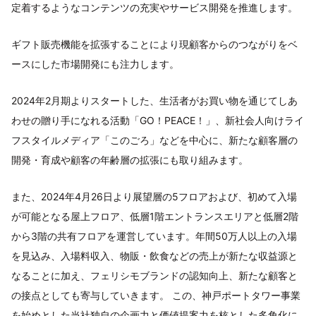
定着するようなコンテンツの充実やサービス開発を推進します。
ギフト販売機能を拡張することにより現顧客からのつながりをベ
ースにした市場開発にも注力します。
2024年2月期よりスタートした、生活者がお買い物を通じてしあ
わせの贈り手になれる活動「GO！PEACE！」、新社会人向けライ
フスタイルメディア「このごろ」などを中心に、新たな顧客層の
開発・育成や顧客の年齢層の拡張にも取り組みます。
また、2024年4月26日より展望層の5フロアおよび、初めて入場
が可能となる屋上フロア、低層1階エントランスエリアと低層2階
から3階の共有フロアを運営しています。年間50万人以上の入場
を見込み、入場料収入、物販・飲食などの売上が新たな収益源と
なることに加え、フェリシモブランドの認知向上、新たな顧客と
の接点としても寄与していきます。 この、神戸ポートタワー事業
を始めとした当社独自の企画力と価値提案力を核とした多角化に