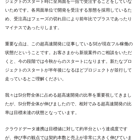
ジェクトのスタート時に全局面を一括で受注することをしていな
いためです。各局面単位で開発を受注する形態を採用しているた
め、受注高はフェーズの切れ目により前年比でプラスであったり
マイナスであったりします。
重要な点は、この超高速開発に従事しているSEが現在フル稼働の
状態だということです。お客さまから新規案件のご相談をいただ
くと、今の段階では今秋からのスタートになります。新たなプロ
ジェクトのスタートが半年後になるほどプロジェクトが並行して
走っているとご理解ください。
我々はSI分野全体に占める超高速開発の比率を重要視してきまし
たが、SI分野全体が伸びましたので、相対でみる超高速開発の比
率は目標未達の状態となっています。
クラウドデータ連携は目標値に対して約半分という達成度です
が、伸び率の観点では契約本数と売上が非常に大きく伸びていま