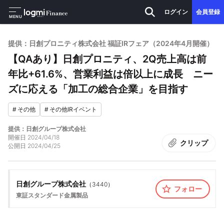
ログイン
会員登録
MENU
提供：日創プロニティ株式会社 福証IRフェア（2024年4月開催）
【QAあり】日創プロニティ、2Q売上高は前
年比+61.6%、営業利益は倍以上に成長 ニー
ズに応える「加工の総合企業」を目指す
#
その他
#
その他IRイベント
提供：日創グループ株式会社
開催日
2024/04/18
クリップ
公開日
2024/04/25
日創グループ株式会社
（
3440
）
フォロー
東証スタンダード
金属製品