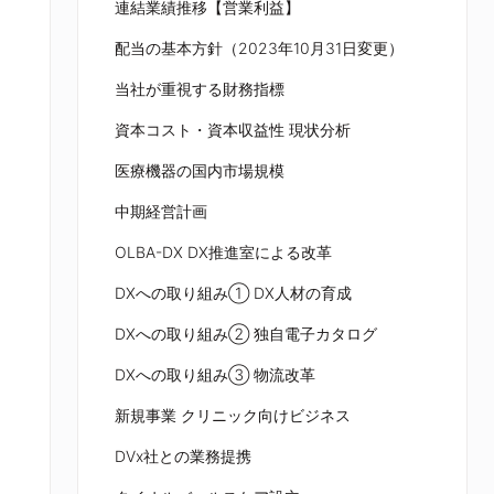
連結業績推移【営業利益】
配当の基本方針（2023年10月31日変更）
当社が重視する財務指標
資本コスト・資本収益性 現状分析
医療機器の国内市場規模
中期経営計画
OLBA-DX DX推進室による改革
DXへの取り組み① DX人材の育成
DXへの取り組み② 独自電子カタログ
DXへの取り組み③ 物流改革
新規事業 クリニック向けビジネス
DVx社との業務提携