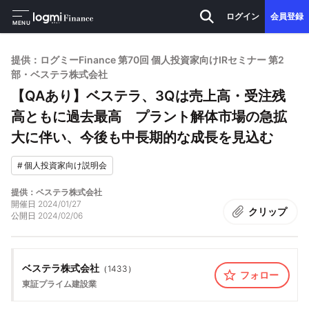
ログイン
会員登録
MENU
提供：ログミーFinance 第70回 個人投資家向けIRセミナー 第2
部・ベステラ株式会社
【QAあり】ベステラ、3Qは売上高・受注残
高ともに過去最高 プラント解体市場の急拡
大に伴い、今後も中長期的な成長を見込む
#
個人投資家向け説明会
提供：ベステラ株式会社
開催日
2024/01/27
クリップ
公開日
2024/02/06
ベステラ株式会社
（
1433
）
フォロー
東証プライム
建設業