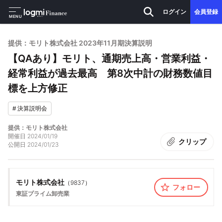
ログイン
会員登録
MENU
提供：モリト株式会社 2023年11月期決算説明
【QAあり】モリト、通期売上高・営業利益・
経常利益が過去最高 第8次中計の財務数値目
標を上方修正
#
決算説明会
提供：モリト株式会社
開催日
2024/01/19
クリップ
公開日
2024/01/23
モリト株式会社
（
9837
）
フォロー
東証プライム
卸売業