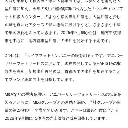
人口が集積して顧客層の厚い大都市圏では、スタジオを備えた大
型店舗に加え、今年の8月に船橋駅前に出店した「ウエディングフ
ォト相談カウンター」のような接客専用店舗を、大型店舗と少し
距離を置いたアクセスの良い場所に設けるなど、さまざまな手法
で集客強化を図っていきます。2025年9月期からは、地方中核都
市を中心に「地方都市型店舗」の出店を開始する予定です。
2つ目は、「ライフフォトカンパニーの礎を創る」です。アニバー
サリーフォトサービスにおいて、現在展開しているHAPISTAの収
益力を高め、新規出店再開後は、首都圏での出店を加速すること
でブランド認知向上を目指しています。
M&Aなどの手法を用い、アニバーサリーフォトサービスの拡充を
図るとともに、MIXIグループとの連携も深め、当社グループの事
業の第2の柱として育てていきます。こちらは最終年度に当たる
2026年9月期に15億円の売上収益達成を目指しています。