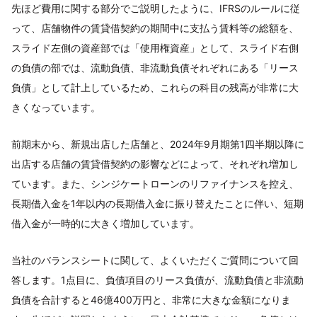
先ほど費用に関する部分でご説明したように、IFRSのルールに従
って、店舗物件の賃貸借契約の期間中に支払う賃料等の総額を、
スライド左側の資産部では「使用権資産」として、スライド右側
の負債の部では、流動負債、非流動負債それぞれにある「リース
負債」として計上しているため、これらの科目の残高が非常に大
きくなっています。
前期末から、新規出店した店舗と、2024年9月期第1四半期以降に
出店する店舗の賃貸借契約の影響などによって、それぞれ増加し
ています。また、シンジケートローンのリファイナンスを控え、
長期借入金を1年以内の長期借入金に振り替えたことに伴い、短期
借入金が一時的に大きく増加しています。
当社のバランスシートに関して、よくいただくご質問について回
答します。1点目に、負債項目のリース負債が、流動負債と非流動
負債を合計すると46億400万円と、非常に大きな金額になりま