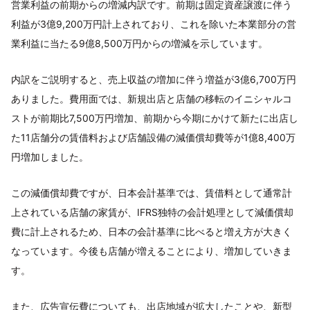
営業利益の前期からの増減内訳です。前期は固定資産譲渡に伴う
利益が3億9,200万円計上されており、これを除いた本業部分の営
業利益に当たる9億8,500万円からの増減を示しています。
内訳をご説明すると、売上収益の増加に伴う増益が3億6,700万円
ありました。費用面では、新規出店と店舗の移転のイニシャルコ
ストが前期比7,500万円増加、前期から今期にかけて新たに出店し
た11店舗分の賃借料および店舗設備の減価償却費等が1億8,400万
円増加しました。
この減価償却費ですが、日本会計基準では、賃借料として通常計
上されている店舗の家賃が、IFRS独特の会計処理として減価償却
費に計上されるため、日本の会計基準に比べると増え方が大きく
なっています。今後も店舗が増えることにより、増加していきま
す。
また、広告宣伝費についても、出店地域が拡大したことや、新型