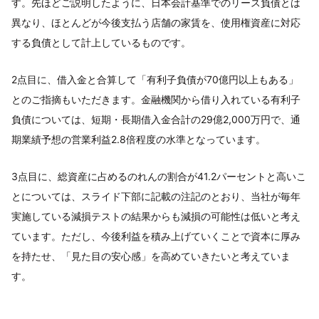
す。先ほどご説明したように、日本会計基準でのリース負債とは
異なり、ほとんどが今後支払う店舗の家賃を、使用権資産に対応
する負債として計上しているものです。
2点目に、借入金と合算して「有利子負債が70億円以上もある」
とのご指摘もいただきます。金融機関から借り入れている有利子
負債については、短期・長期借入金合計の29億2,000万円で、通
期業績予想の営業利益2.8倍程度の水準となっています。
3点目に、総資産に占めるのれんの割合が41.2パーセントと高いこ
とについては、スライド下部に記載の注記のとおり、当社が毎年
実施している減損テストの結果からも減損の可能性は低いと考え
ています。ただし、今後利益を積み上げていくことで資本に厚み
を持たせ、「見た目の安心感」を高めていきたいと考えていま
す。