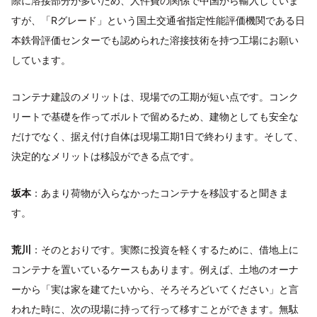
際に溶接部分が多いため、人件費の関係で中国から輸入していま
すが、「Rグレード」という国土交通省指定性能評価機関である日
本鉄骨評価センターでも認められた溶接技術を持つ工場にお願い
しています。
コンテナ建設のメリットは、現場での工期が短い点です。コンク
リートで基礎を作ってボルトで留めるため、建物としても安全な
だけでなく、据え付け自体は現場工期1日で終わります。そして、
決定的なメリットは移設ができる点です。
坂本
：あまり荷物が入らなかったコンテナを移設すると聞きま
す。
荒川
：そのとおりです。実際に投資を軽くするために、借地上に
コンテナを置いているケースもあります。例えば、土地のオーナ
ーから「実は家を建てたいから、そろそろどいてください」と言
われた時に、次の現場に持って行って移すことができます。無駄