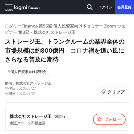
ログイン
会員登録
MENU
ログミーFinance 第55回 個人投資家向けIRセミナー Zoom ウェ
ビナー 第3部・株式会社ストレージ王
ストレージ王、トランクルームの業界全体の
市場規模は約800億円 コロナ禍を追い風に
さらなる普及に期待
#
個人投資家向け説明会
提供：株式会社ストレージ王
開催日
2023/05/27
クリップ
公開日
2023/06/01
株式会社ストレージ王
（
2997
）
フォロー
東証グロース
不動産業