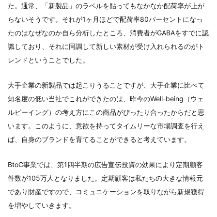
た。通常、「新製品」のラベルを貼ってもなかなか配荷率が上が
らないそうです。それが1ヶ月ほどで配荷率80パーセントになっ
たのはなぜなのか自ら分析したところ、消費者がGABAをすでに認
識しており、それに同調して新しい素材が受け入れられるのがト
レンドということでした。
大手企業の新製品では起こりうることですが、大手企業に比べて
知名度の低い当社でこれができたのは、昨今のWell-being（ウェ
ルビーイング）の考え方にこの商品がぴったり合ったからだと思
います。このように、意欲を持ってタイムリーな市場調査を行え
ば、自身のブランドを育てることができると考えています。
BtoC事業では、第1四半期の広告宣伝投資の効果により定期顧客
件数が105万人となりました。定期顧客は私たちの大きな情報元
であり財産ですので、コミュニケーションを取りながら新規獲得
を増やしていきます。