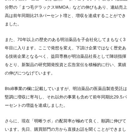
分野の「まつ毛デラックスWMOA」などの伸びもあり、連結売上
高は前年同期比21.9パーセント増と、増収を達成することができ
ました。
また、70年以上の歴史のある明治薬品を子会社化してまもなく3
年目に入ります。ここで発想を変え、下請け企業ではなく歴史あ
る技術企業となるべく、益田専務が明治薬品社長として陣頭指揮
をとり、新製品の研究開発投資と広告宣伝を積極的に行い、業績
の伸びにつなげています。
BtoB事業の欄に記載していますが、明治薬品の医薬品製造受託は
堅調に増収に寄与し、それ以外の事業も含めて前年同期比29.5パ
ーセントの増益を達成しました。
さらに、現在「明晰ラボ」の配荷率が極めて良く、順調に伸びて
います。先日、購買部門の方から直接お話を聞くことができまし