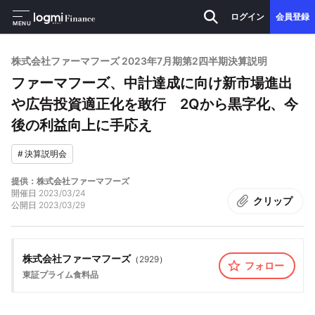
ログイン
会員登録
MENU
株式会社ファーマフーズ 2023年7月期第2四半期決算説明
ファーマフーズ、中計達成に向け新市場進出
や広告投資適正化を敢行 2Qから黒字化、今
後の利益向上に手応え
#
決算説明会
提供：株式会社ファーマフーズ
開催日
2023/03/24
クリップ
公開日
2023/03/29
株式会社ファーマフーズ
（
2929
）
フォロー
東証プライム
食料品