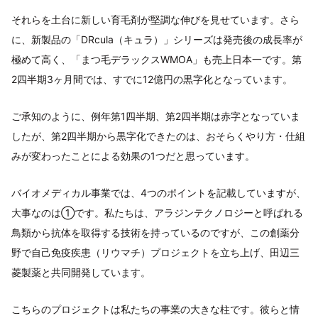
それらを土台に新しい育毛剤が堅調な伸びを見せています。さら
に、新製品の「DRcula（キュラ）」シリーズは発売後の成長率が
極めて高く、「まつ毛デラックスWMOA」も売上日本一です。第
2四半期3ヶ月間では、すでに12億円の黒字化となっています。
ご承知のように、例年第1四半期、第2四半期は赤字となっていま
したが、第2四半期から黒字化できたのは、おそらくやり方・仕組
みが変わったことによる効果の1つだと思っています。
バイオメディカル事業では、4つのポイントを記載していますが、
大事なのは①です。私たちは、アラジンテクノロジーと呼ばれる
鳥類から抗体を取得する技術を持っているのですが、この創薬分
野で自己免疫疾患（リウマチ）プロジェクトを立ち上げ、田辺三
菱製薬と共同開発しています。
こちらのプロジェクトは私たちの事業の大きな柱です。彼らと情