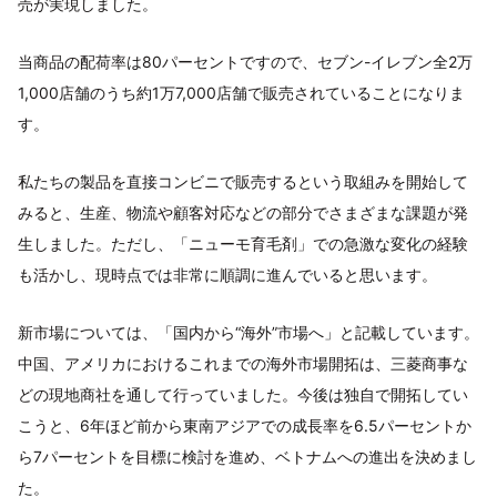
売が実現しました。
当商品の配荷率は80パーセントですので、セブン-イレブン全2万
1,000店舗のうち約1万7,000店舗で販売されていることになりま
す。
私たちの製品を直接コンビニで販売するという取組みを開始して
みると、生産、物流や顧客対応などの部分でさまざまな課題が発
生しました。ただし、「ニューモ育毛剤」での急激な変化の経験
も活かし、現時点では非常に順調に進んでいると思います。
新市場については、「国内から“海外”市場へ」と記載しています。
中国、アメリカにおけるこれまでの海外市場開拓は、三菱商事な
どの現地商社を通して行っていました。今後は独自で開拓してい
こうと、6年ほど前から東南アジアでの成長率を6.5パーセントか
ら7パーセントを目標に検討を進め、ベトナムへの進出を決めまし
た。